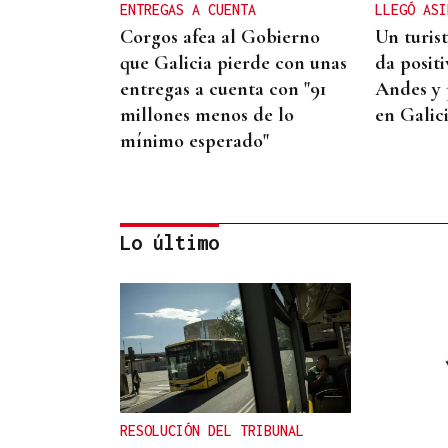
ENTREGAS A CUENTA
LLEGÓ ASI
Corgos afea al Gobierno
Un turis
que Galicia pierde con unas
da posit
entregas a cuenta con "91
Andes y 
millones menos de lo
en Galic
mínimo esperado"
Lo último
CUENTA CON ANTECEDENTES
Despliegue policial en
Redondela por un hombre
atrincherado en su vivienda
RESOLUCIÓN DEL TRIBUNAL