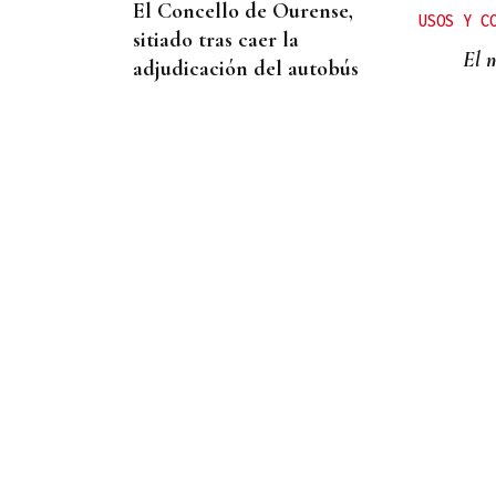
El Concello de Ourense,
USOS Y C
sitiado tras caer la
El m
adjudicación del autobús
HEMEROTECA
Historia en 4 tiempos | II
Motocross Festa da Bica en
la Estación de Manzaneda