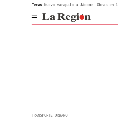
common.go-to-content
Temas
Nuevo varapalo a Jácome
Obras en l
header.menu.open
TRANSPORTE URBANO