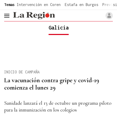
common.go-to-content
Temas
Intervención en Coren
Estafa en Burgos
Previsi
header.menu.open
Galicia
INICIO DE CAMPAÑA
La vacunación contra gripe y covid-19
comienza el lunes 29
Sanidade lanzará el 13 de octubre un programa piloto
para la inmunización en los colegios