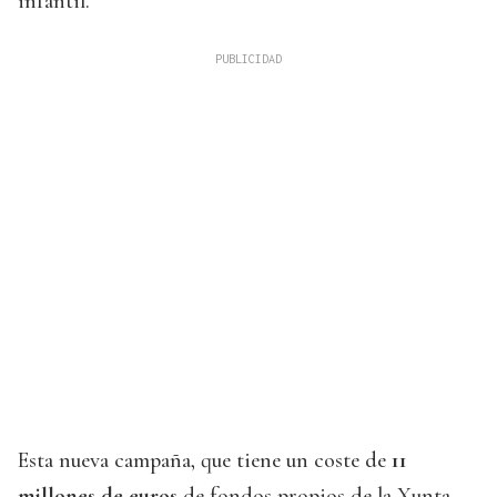
infantil.
Esta nueva campaña, que tiene un coste de
11
millones de euros
de fondos propios de la Xunta,