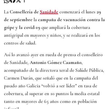
La
Consellería de
Sanidade
comenzará el lunes
29
de septiembre
la
campaña de vacunación contra la
gripe y la covid-19
que ampliará la cobertura
antigripal en mayores y niños, y se realizará en los
centros de salud.
Así lo avanzó ayer en rueda de prensa el conselleiro
de Sanidade,
Antonio Gómez Caamaño
,
acompañado de la directora xeral de Salúde Pública,
Carmen Durán, que señaló que en la campaña del
pasado año Galicia “volvió a ser líder” en tasa de
cobertura, al superar en 10 puntos la media estatal
tanto en mayores de 65 años como en población