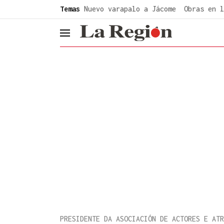
common.go-to-content
Temas
Nuevo varapalo a Jácome
Obras en l
header.menu.open
PRESIDENTE DA ASOCIACIÓN DE ACTORES E ATR