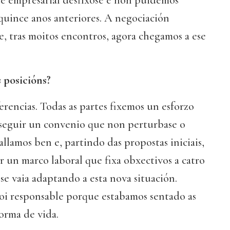
te empresarial desfíxose e non puidemos
 quince anos anteriores. A negociación
, tras moitos encontros, agora chegamos a ese
 posicións?
rencias. Todas as partes fixemos un esforzo
onseguir un convenio que non perturbase o
allamos ben e, partindo das propostas iniciais,
 un marco laboral que fixa obxectivos a catro
 se vaia adaptando a esta nova situación.
oi responsable porque estabamos sentado as
forma de vida.