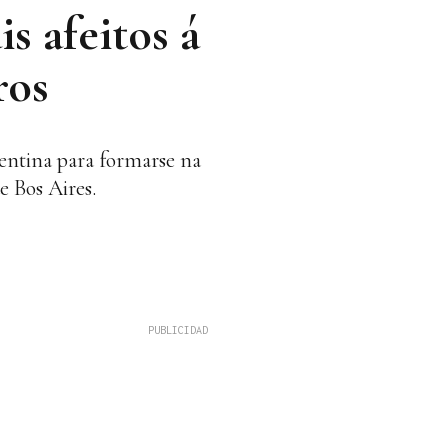
s afeitos á
os
xentina para formarse na
e Bos Aires.