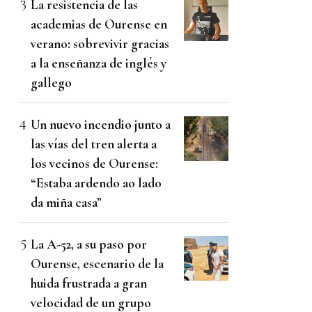
La resistencia de las
academias de Ourense en
verano: sobrevivir gracias
a la enseñanza de inglés y
gallego
Un nuevo incendio junto a
las vías del tren alerta a
los vecinos de Ourense:
“Estaba ardendo ao lado
da miña casa”
La A-52, a su paso por
Ourense, escenario de la
huida frustrada a gran
velocidad de un grupo