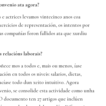
onvenio ata agora?
 e actrices levamos vintecinco anos coa
xercicios de representación, os intentos por
as compañías foron fallidos ata que xurdiu
 relacións laborais?
ñece mos a todos e, mais ou menos, íase
ión en todos os niveis: salarios, dietas,
facíase todo dun xeito intuitivo. Agora
venio, se consolide esta actividade como unha
 O documento ten 27 artigos que inclúen