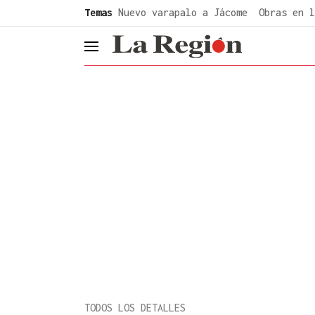
common.go-to-content
Temas
Nuevo varapalo a Jácome
Obras en l
header.menu.open
TODOS LOS DETALLES