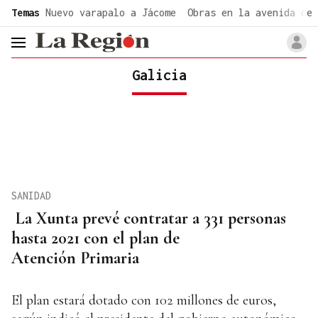
common.go-to-content
Temas
Nuevo varapalo a Jácome
Obras en la avenida de 
header.menu.open
Galicia
SANIDAD
La Xunta prevé contratar a 331 personas
hasta 2021 con el plan de
Atención Primaria
El plan estará dotado con 102 millones de euros,