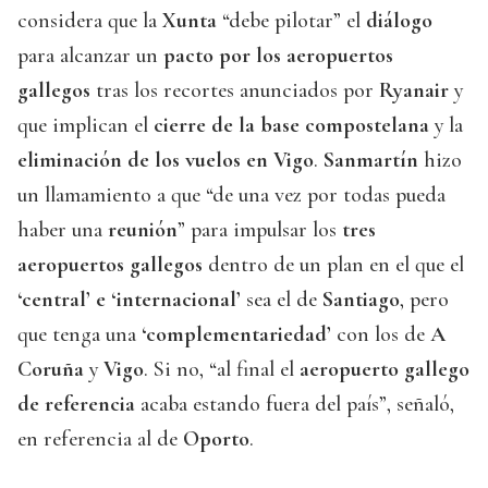
considera que la
Xunta
“debe pilotar” el
diálogo
para alcanzar un
pacto por los aeropuertos
gallegos
tras los recortes anunciados por
Ryanair
y
que implican el
cierre de la base compostelana
y la
eliminación de los vuelos en Vigo
.
Sanmartín
hizo
un llamamiento a que “de una vez por todas pueda
haber una
reunión
” para impulsar los
tres
aeropuertos gallegos
dentro de un plan en el que el
‘central’ e ‘internacional’
sea el de
Santiago
, pero
que tenga una
‘complementariedad’
con los de
A
Coruña
y
Vigo
. Si no, “al final el
aeropuerto gallego
de referencia
acaba estando fuera del país”, señaló,
en referencia al de
Oporto
.