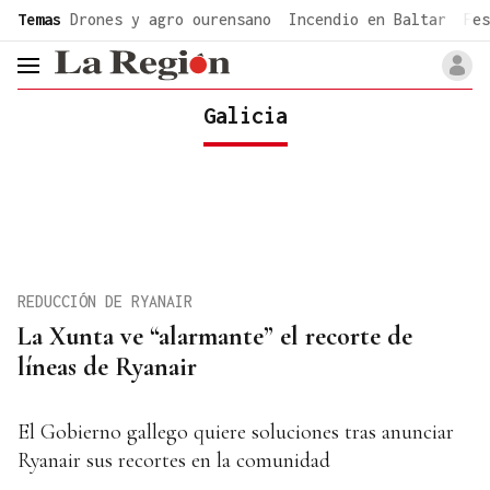
common.go-to-content
Temas
Drones y agro ourensano
Incendio en Baltar
Fes
header.menu.open
Galicia
REDUCCIÓN DE RYANAIR
La Xunta ve “alarmante” el recorte de
líneas de Ryanair
El Gobierno gallego quiere soluciones tras anunciar
Ryanair sus recortes en la comunidad