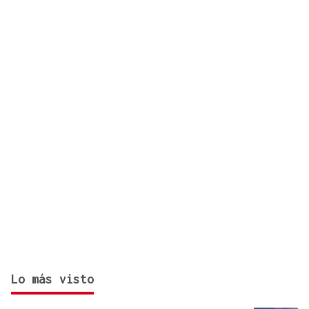
del 12 de agosto? Consulta el horario y el mapa
por ciudades
Lo más visto