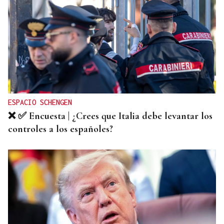
QUEN CHO DIXO
¿Sabe usted que la reina Letizia hizo un guiño a
Ourense en la final del Mundial?
ESPACIO SCHENGEN
❌ ✅ Encuesta | ¿Crees que Italia debe levantar los
controles a los españoles?