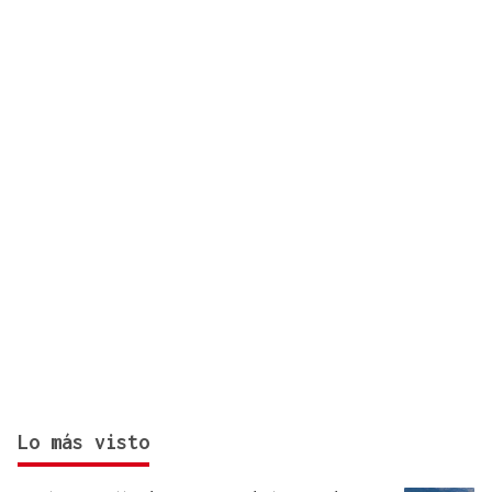
implicados provocan retenciones a la salida de
Vigo
Lo más visto