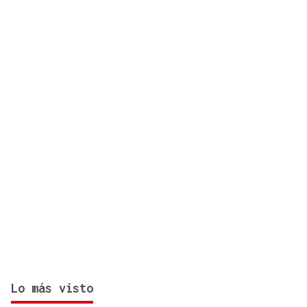
por el incendio forestal de Niebla
Lo más visto