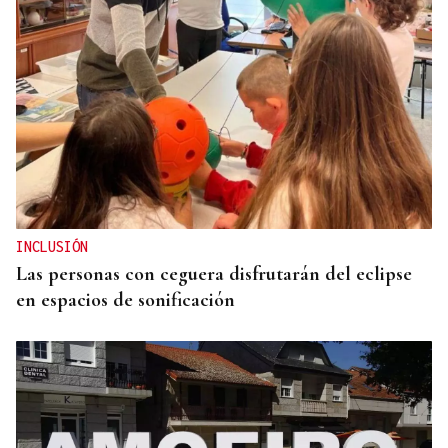
QUEN CHO DIXO
¿Sabe usted que la reina Letizia hizo un guiño a
Ourense en la final del Mundial?
INCLUSIÓN
Las personas con ceguera disfrutarán del eclipse
en espacios de sonificación