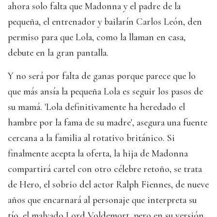
ahora solo falta que Madonna y el padre de la
pequeña, el entrenador y bailarín Carlos León, den
permiso para que Lola, como la llaman en casa,
debute en la gran pantalla.
Y no será por falta de ganas porque parece que lo
que más ansía la pequeña Lola es seguir los pasos de
su mamá. 'Lola definitivamente ha heredado el
hambre por la fama de su madre', asegura una fuente
cercana a la familia al rotativo británico. Si
finalmente acepta la oferta, la hija de Madonna
compartirá cartel con otro célebre retoño, se trata
de Hero, el sobrio del actor Ralph Fiennes, de nueve
años que encarnará al personaje que interpreta su
tío, el malvado Lord Voldemort, pero en su versión