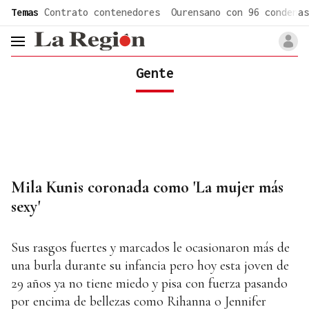
common.go-to-content
Temas
Contrato contenedores
Ourensano con 96 condenas
header.menu.open
Gente
Mila Kunis coronada como 'La mujer más
sexy'
Sus rasgos fuertes y marcados le ocasionaron más de
una burla durante su infancia pero hoy esta joven de
29 años ya no tiene miedo y pisa con fuerza pasando
por encima de bellezas como Rihanna o Jennifer