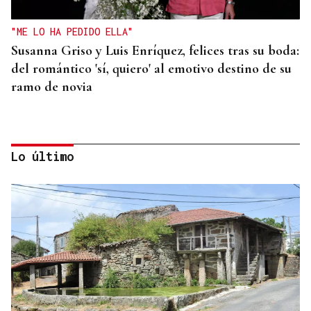
"ME LO HA PEDIDO ELLA"
Susanna Griso y Luis Enríquez, felices tras su boda:
del romántico 'sí, quiero' al emotivo destino de su
ramo de novia
Lo último
QUEN CHO DIXO
¿Sabe usted que la reina Letizia hizo un guiño a