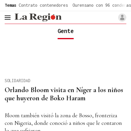
common.go-to-content
Temas
Contrato contenedores
Ourensano con 96 condenas
header.menu.open
Gente
SOLIDARIDAD
Orlando Bloom visita en Níger a los niños
que huyeron de Boko Haram
Bloom también visitó la zona de Bosso, fronteriza
con Nigeria, donde conoció a niños que le contaron
lo que sufrieron