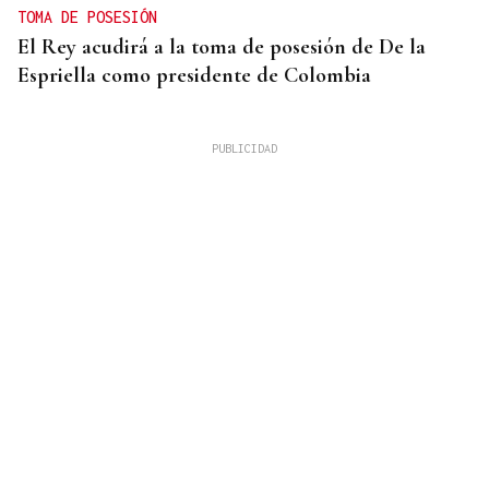
TOMA DE POSESIÓN
El Rey acudirá a la toma de posesión de De la
Espriella como presidente de Colombia
LOS TITULARES DE HOY
La portada de La Región de este viernes, 7 de
agosto