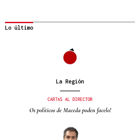
Lo último
La Región
QUEN CHO DIXO
¿Sabe usted que la reina Letizia hizo un guiño a
CARTAS AL DIRECTOR
Ourense en la final del Mundial?
Os políticos de Maceda poden facelo!