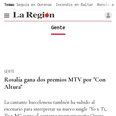
common.go-to-content
Temas
Sequía en Ourense
Incendio en Baltar
Bonoloto 
header.menu.open
Gente
GENTE
Rosalía gana dos premios MTV por "Con
Altura"
La cantante barcelonesa también ha subido al
escenario para interpretar su nuevo single "Yo x Ti,
Tu x Mi" junto al cantante puertorriqueño Ozuna.