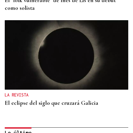
El "folk vulnerable" de Inés de Lis en su debut
como solista
LA REVISTA
El eclipse del siglo que cruzará Galicia
Lo último