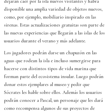
dejarán caer por la isla nuevos visitantes y habrá
disponible una amplia variedad de objetos nuevos,
como, por ejemplo, mobiliario inspirado en las
sirenas. Estas actualizaciones gratuitas son parte de
las nuevas experiencias que llegarán a las islas de los
usuarios durante el verano y más adelante.
Los jugadores podrán darse un chapuzón en las
aguas que rodean la isla e incluso sumergirse para
hacerse con distintos tipos de vida marina que
forman parte del ecosistema insular. Luego podrán
donar estos ejemplares al museo y pedir que
Sócrates les hable sobre ellos. Además los usuarios
podrán conocer a Pascal, un personaje que les dará
como recompensa algunos de sus proyectos de