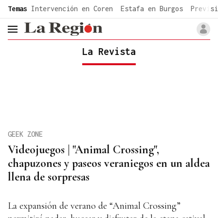
common.go-to-content
Temas
Intervención en Coren
Estafa en Burgos
Previsi
header.menu.open
La Revista
GEEK ZONE
Videojuegos | "Animal Crossing",
chapuzones y paseos veraniegos en un aldea
llena de sorpresas
La expansión de verano de “Animal Crossing”