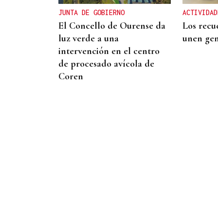
JUNTA DE GOBIERNO
ACTIVIDAD
El Concello de Ourense da
Los recu
luz verde a una
unen gen
intervención en el centro
de procesado avícola de
Coren
PREVISIÓN DEL TIEMPO
Ourense afronta un fin de
semana de calor y riesgo de
lluvia