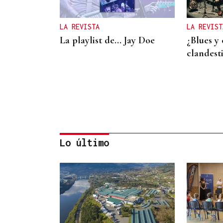
LA REVISTA
LA REVIST
La playlist de... Jay Doe
¿Blues y 
clandest
Lo último
LA REVISTA
La playlist de... Pablo
Amann