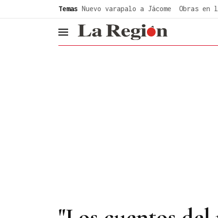
common.go-to-content
Temas
Nuevo varapalo a Jácome
Obras en l
header.menu.open
"Los cuentos del