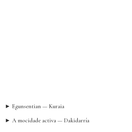
► Egunsentian — Kuraia
► A mocidade activa — Dakidarría