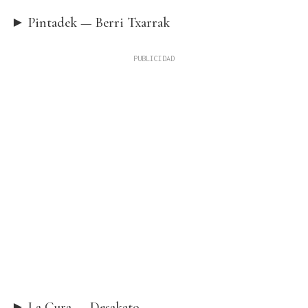
► Pintadek — Berri Txarrak
► La Cura — Desakato