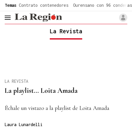
common.go-to-content
Temas
Contrato contenedores
Ourensano con 96 condenas
header.menu.open
La Revista
LA REVISTA
La playlist... Loita Amada
Échale un vistazo a la playlist de Loita Amada
Laura Lunardelli