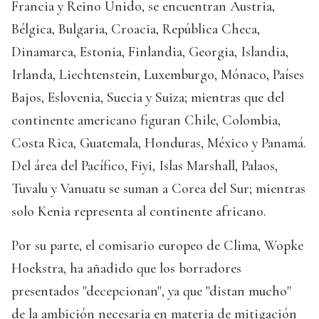
Francia y Reino Unido, se encuentran Austria,
Bélgica, Bulgaria, Croacia, República Checa,
Dinamarca, Estonia, Finlandia, Georgia, Islandia,
Irlanda, Liechtenstein, Luxemburgo, Mónaco, Países
Bajos, Eslovenia, Suecia y Suiza; mientras que del
continente americano figuran Chile, Colombia,
Costa Rica, Guatemala, Honduras, México y Panamá.
Del área del Pacífico, Fiyi, Islas Marshall, Palaos,
Tuvalu y Vanuatu se suman a Corea del Sur; mientras
solo Kenia representa al continente africano.
Por su parte, el comisario europeo de Clima, Wopke
Hoekstra, ha añadido que los borradores
presentados "decepcionan", ya que "distan mucho"
de la ambición necesaria en materia de mitigación