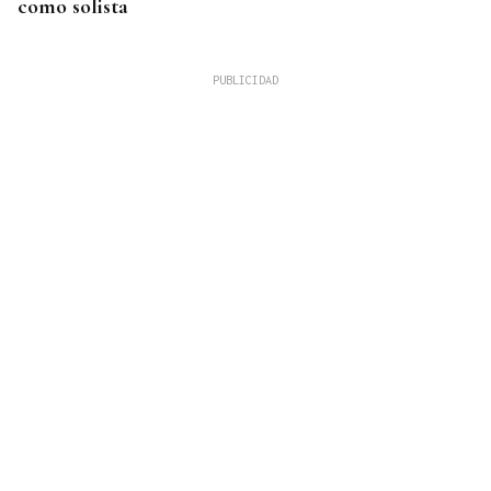
como solista
INVERSIONES INTERNACIONALES
La firma española Sainsel desarrollará el sistema
de combate de un patrullero de la Armada
colombiana