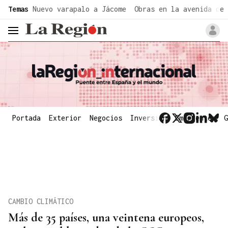
common.go-to-content
Temas
Nuevo varapalo a Jácome
Obras en la avenida de 
header.menu.open
Portada
Exterior
Negocios
Inversión
Emergentes
G
CAMBIO CLIMÁTICO
Más de 35 países, una veintena europeos,