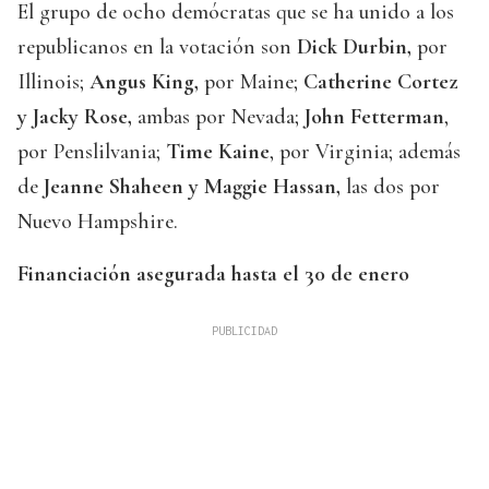
El grupo de ocho demócratas que se ha unido a los
republicanos en la votación son
Dick Durbin,
por
Illinois;
Angus King,
por Maine;
Catherine Cortez
y Jacky Rose,
ambas por Nevada;
John Fetterman
,
por Penslilvania;
Time Kaine
, por Virginia; además
de
Jeanne Shaheen y Maggie Hassan,
las dos por
Nuevo Hampshire.
Financiación asegurada hasta el 30 de enero