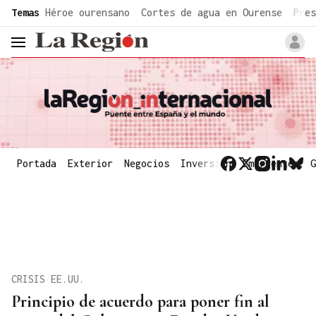
common.go-to-content
Temas
Héroe ourensano
Cortes de agua en Ourense
Pres
header.menu.open
Portada
Exterior
Negocios
Inversión
Emergentes
G
CRISIS EE.UU.
Principio de acuerdo para poner fin al