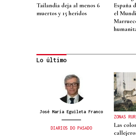
Tailandia deja al menos 6
España d
muertos y 15 heridos
el Mundi
Marruecos
humanita
Lo último
RELACIONES DIPLOMÁTICAS
Chile y Venezuela retoman
sus relaciones consulares
tras dos años de ruptura
José María Eguileta Franco
ZONAS RUR
Las colo
DIARIOS DO PASADO
callejer