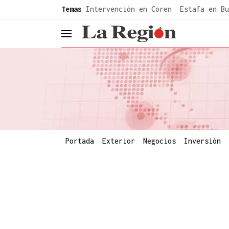
common.go-to-content
Temas
Intervención en Coren
Estafa en Bu
header.menu.open
Portada
Exterior
Negocios
Inversión