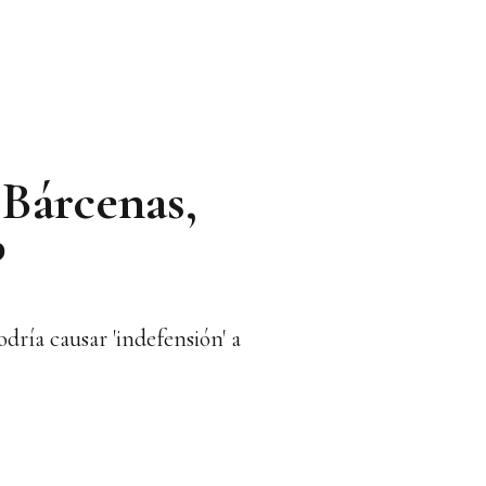
 Bárcenas,
P
dría causar 'indefensión' a