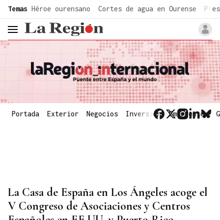
common.go-to-content
Temas
Héroe ourensano
Cortes de agua en Ourense
Pres
header.menu.open
Portada
Exterior
Negocios
Inversión
Emergentes
G
La Casa de España en Los Ángeles acoge el
V Congreso de Asociaciones y Centros
Españoles en EE.UU. y Puerto Rico