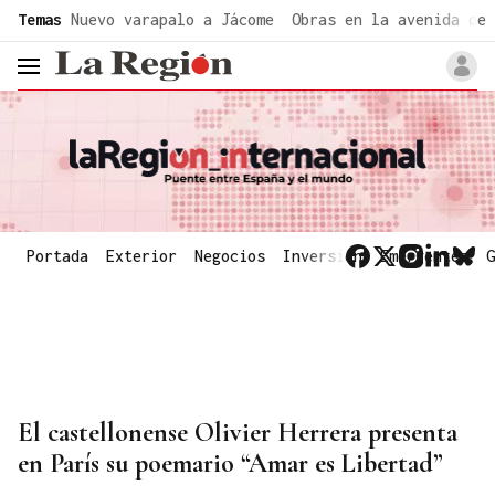
common.go-to-content
Temas
Nuevo varapalo a Jácome
Obras en la avenida de 
header.menu.open
Portada
Exterior
Negocios
Inversión
Emergentes
G
El castellonense Olivier Herrera presenta
en París su poemario “Amar es Libertad”