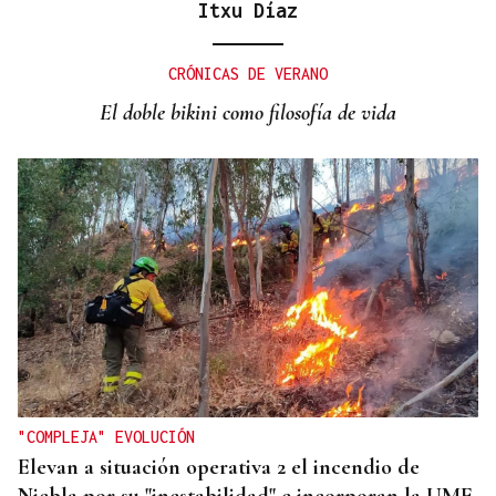
Itxu Díaz
MUNDIAL DE FUTBOL
El Congreso debatirá si España debe replantearse
CRÓNICAS DE VERANO
el Mundial 2030 con Marruecos tras la crisis
El doble bikini como filosofía de vida
humanitaria de Ceuta
"COMPLEJA" EVOLUCIÓN
Elevan a situación operativa 2 el incendio de