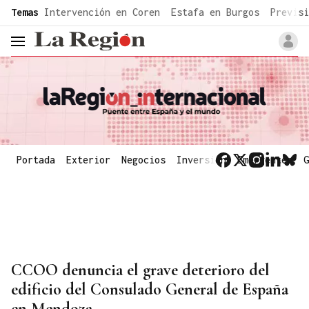
common.go-to-content
Temas
Intervención en Coren
Estafa en Burgos
Previsi
header.menu.open
Portada
Exterior
Negocios
Inversión
Emergentes
G
CCOO denuncia el grave deterioro del
edificio del Consulado General de España
en Mendoza