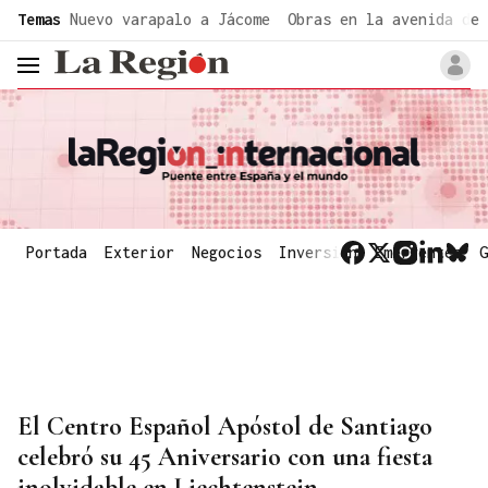
common.go-to-content
Temas
Nuevo varapalo a Jácome
Obras en la avenida de 
header.menu.open
Portada
Exterior
Negocios
Inversión
Emergentes
G
El Centro Español Apóstol de Santiago
celebró su 45 Aniversario con una fiesta
inolvidable en Liechtenstein