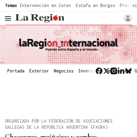
common.go-to-content
Temas
Intervención en Coren
Estafa en Burgos
Previsi
header.menu.open
Portada
Exterior
Negocios
Inversión
Emergentes
G
ORGANIZADA POR LA FEDERACIÓN DE ASOCIACIONES
GALLEGAS DE LA REPÚBLICA ARGENTINA (FAGRA)
Chacareras, muiñeiras y zambas