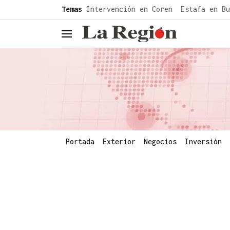
common.go-to-content
Temas
Intervención en Coren
Estafa en Bu
header.menu.open
Portada
Exterior
Negocios
Inversión