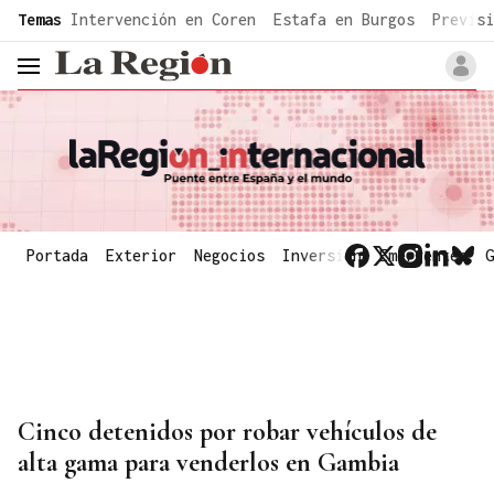
common.go-to-content
Temas
Intervención en Coren
Estafa en Burgos
Previsi
header.menu.open
Portada
Exterior
Negocios
Inversión
Emergentes
G
Cinco detenidos por robar vehículos de
alta gama para venderlos en Gambia