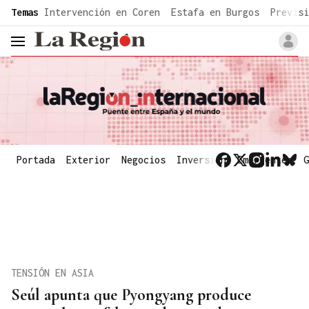
common.go-to-content
Temas
Intervención en Coren
Estafa en Burgos
Previsi
header.menu.open
Portada
Exterior
Negocios
Inversión
Emergentes
G
TENSIÓN EN ASIA
Seúl apunta que Pyongyang produce