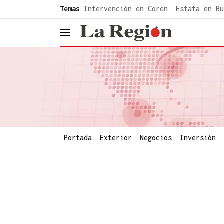
common.go-to-content
Temas
Intervención en Coren
Estafa en Bu
header.menu.open
Portada
Exterior
Negocios
Inversión