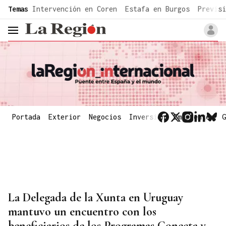
common.go-to-content
Temas
Intervención en Coren
Estafa en Burgos
Previsi
header.menu.open
Portada
Exterior
Negocios
Inversión
Emergentes
G
La Delegada de la Xunta en Uruguay
mantuvo un encuentro con los
beneficiarios de los Programas Conecta y