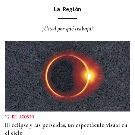
La Región
VIAJES MARÍTIMOS DE ALTA GAMA
Explora Journeys estrena el Explora III en
¿Usted por qué trabaja?
Barcelona, su primer buque propulsado por GNL
12 DE AGOSTO
El eclipse y las perseidas, un espectáculo visual en
el cielo