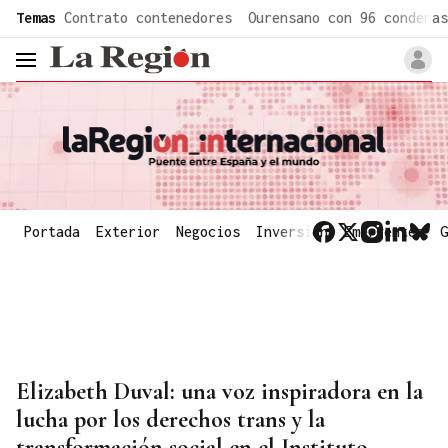
common.go-to-content
Temas
Contrato contenedores
Ourensano con 96 condenas
header.menu.open
Portada
Exterior
Negocios
Inversión
Emergentes
G
Elizabeth Duval: una voz inspiradora en la
lucha por los derechos trans y la
transformación social en el Instituto