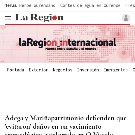
common.go-to-content
Temas
Héroe ourensano
Cortes de agua en Ourense
Pres
header.menu.open
Portada
Exterior
Negocios
Inversión
Emergentes
G
Adega y Mariñapatrimonio defienden que
'evitaron' daños en un yacimiento
arqueológico catalogado en O Vicedo