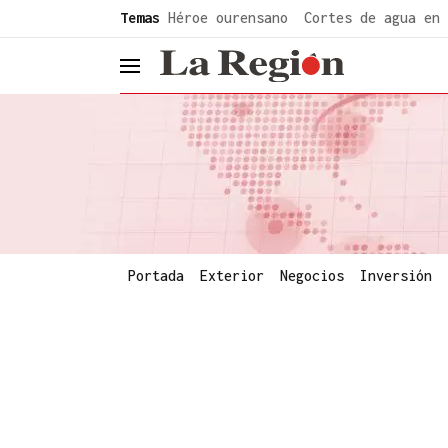
common.go-to-content
Temas
Héroe ourensano
Cortes de agua en 
header.menu.open
Portada
Exterior
Negocios
Inversión