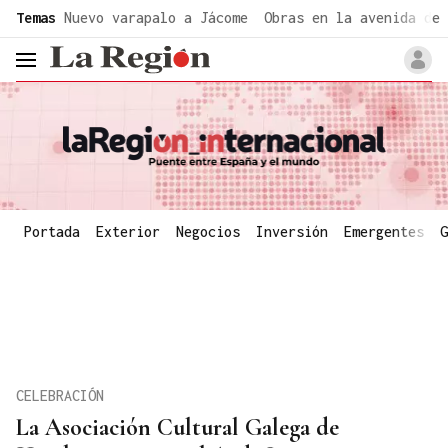
common.go-to-content
Temas
Nuevo varapalo a Jácome
Obras en la avenida de 
header.menu.open
Portada
Exterior
Negocios
Inversión
Emergentes
G
CELEBRACIÓN
La Asociación Cultural Galega de