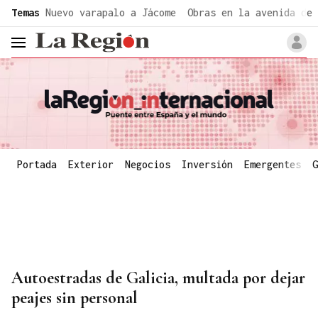
common.go-to-content
Temas
Nuevo varapalo a Jácome
Obras en la avenida de 
header.menu.open
Portada
Exterior
Negocios
Inversión
Emergentes
G
Autoestradas de Galicia, multada por dejar
peajes sin personal