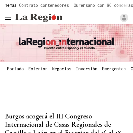
common.go-to-content
Temas
Contrato contenedores
Ourensano con 96 condenas
header.menu.open
Portada
Exterior
Negocios
Inversión
Emergentes
G
Burgos acogerá el III Congreso
Internacional de Casas Regionales de
Castilla y León en el Exterior del 16 al 18