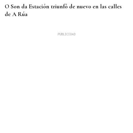
O Son da Estación triunfó de nuevo en las calles
de A Rúa
UNA VIDA DE COLECCIÓN (XLI)
Galería | Disfrutando de la naturaleza con ojos de
geólogo