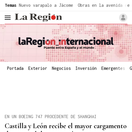
common.go-to-content
Temas
Nuevo varapalo a Jácome
Obras en la avenida de 
header.menu.open
Portada
Exterior
Negocios
Inversión
Emergentes
G
EN UN BOEING 747 PROCEDENTE DE SHANGHAI
Castilla y León recibe el mayor cargamento