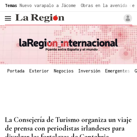
common.go-to-content
Temas
Nuevo varapalo a Jácome
Obras en la avenida de 
header.menu.open
Portada
Exterior
Negocios
Inversión
Emergentes
G
La Consejería de Turismo organiza un viaje
de prensa con periodistas irlandeses para
divulgar las fortalezas de Cantabria