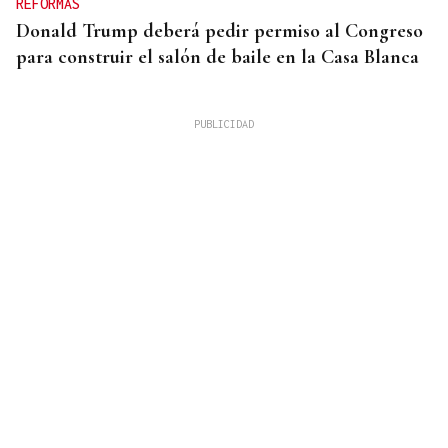
REFORMAS
Donald Trump deberá pedir permiso al Congreso
para construir el salón de baile en la Casa Blanca
QUEN CHO DIXO
¿Sabe usted que desde la alerta por sequía en
Xunqueira de Ambía se consume el doble de agua?