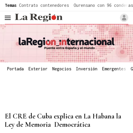
common.go-to-content
Temas
Contrato contenedores
Ourensano con 96 condenas
header.menu.open
Portada
Exterior
Negocios
Inversión
Emergentes
G
El CRE de Cuba explica en La Habana la
Ley de Memoria Democrática