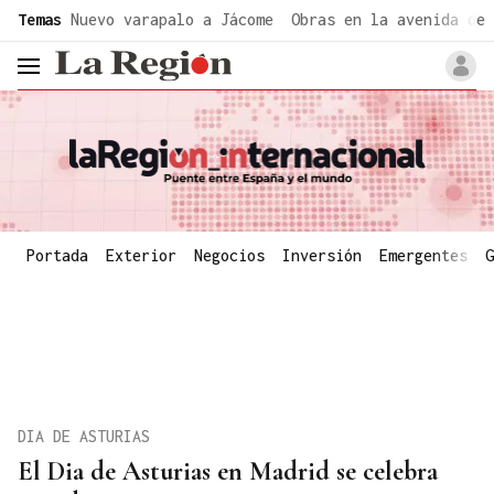
common.go-to-content
Temas
Nuevo varapalo a Jácome
Obras en la avenida de 
header.menu.open
Portada
Exterior
Negocios
Inversión
Emergentes
G
DIA DE ASTURIAS
El Dia de Asturias en Madrid se celebra