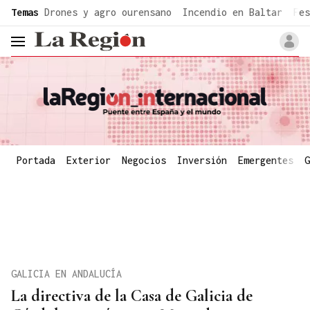
common.go-to-content
Temas
Drones y agro ourensano
Incendio en Baltar
Fes
header.menu.open
Portada
Exterior
Negocios
Inversión
Emergentes
G
GALICIA EN ANDALUCÍA
La directiva de la Casa de Galicia de