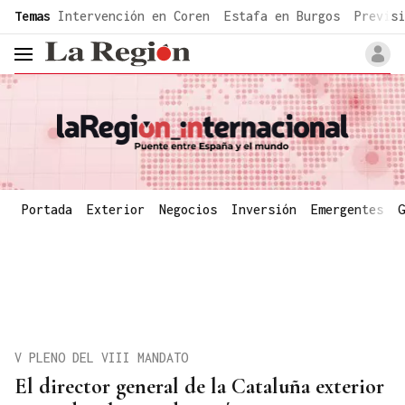
common.go-to-content
Temas
Intervención en Coren
Estafa en Burgos
Previsi
header.menu.open
Portada
Exterior
Negocios
Inversión
Emergentes
G
V PLENO DEL VIII MANDATO
El director general de la Cataluña exterior