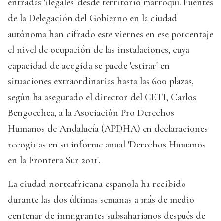
entradas 'ilegales' desde territorio marroquí. Fuentes
de la Delegación del Gobierno en la ciudad
autónoma han cifrado este viernes en ese porcentaje
el nivel de ocupación de las instalaciones, cuya
capacidad de acogida se puede 'estirar' en
situaciones extraordinarias hasta las 600 plazas,
según ha asegurado el director del CETI, Carlos
Bengoechea, a la Asociación Pro Derechos
Humanos de Andalucía (APDHA) en declaraciones
recogidas en su informe anual 'Derechos Humanos
en la Frontera Sur 2011'.
La ciudad norteafricana española ha recibido
durante las dos últimas semanas a más de medio
centenar de inmigrantes subsaharianos después de