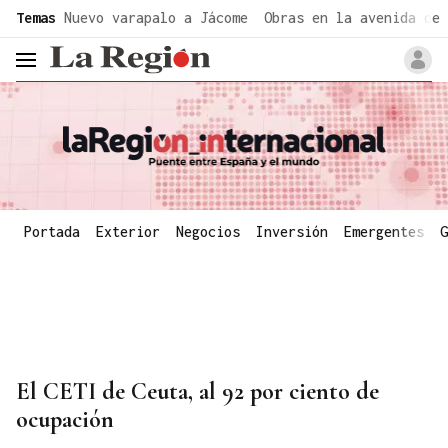
common.go-to-content
Temas
Nuevo varapalo a Jácome
Obras en la avenida de 
header.menu.open
Portada
Exterior
Negocios
Inversión
Emergentes
G
El CETI de Ceuta, al 92 por ciento de
ocupación