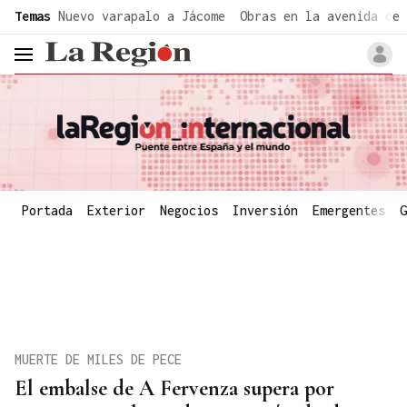
common.go-to-content
Temas
Nuevo varapalo a Jácome
Obras en la avenida de 
header.menu.open
Portada
Exterior
Negocios
Inversión
Emergentes
G
MUERTE DE MILES DE PECE
El embalse de A Fervenza supera por