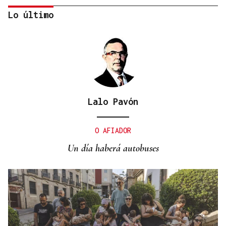
Lo último
Lalo Pavón
CURSOS ONLINE
Asturias ofrece a los centros asturianos cursos a
O AFIADOR
distancia de asturiano y eonaviego
Un día haberá autobuses