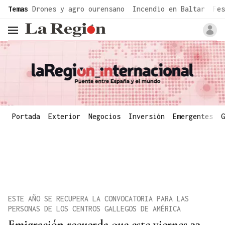
common.go-to-content
Temas
Drones y agro ourensano
Incendio en Baltar
Fes
header.menu.open
Portada
Exterior
Negocios
Inversión
Emergentes
G
ESTE AÑO SE RECUPERA LA CONVOCATORIA PARA LAS
PERSONAS DE LOS CENTROS GALLEGOS DE AMÉRICA
Emigración recuerda que este viernes 22