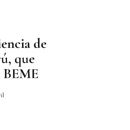
iencia de
rú, que
as BEME
il