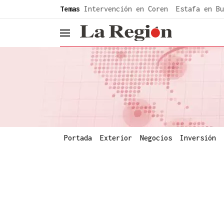
common.go-to-content
Temas
Intervención en Coren
Estafa en Bu
header.menu.open
Portada
Exterior
Negocios
Inversión