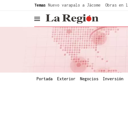
common.go-to-content
Temas
Nuevo varapalo a Jácome
Obras en l
header.menu.open
Portada
Exterior
Negocios
Inversión