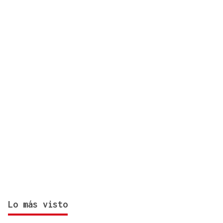
día antes del final del plazo
Lo más visto