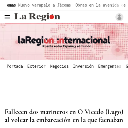
common.go-to-content
Temas
Nuevo varapalo a Jácome
Obras en la avenida de 
header.menu.open
Portada
Exterior
Negocios
Inversión
Emergentes
G
Fallecen dos marineros en O Vicedo (Lugo)
al volcar la embarcación en la que faenaban