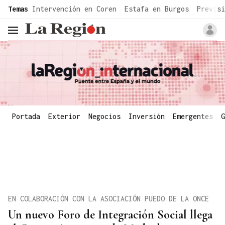
common.go-to-content
Temas
Intervención en Coren
Estafa en Burgos
Previsi
header.menu.open
Portada
Exterior
Negocios
Inversión
Emergentes
G
EN COLABORACIÓN CON LA ASOCIACIÓN PUEDO DE LA ONCE
Un nuevo Foro de Integración Social llega