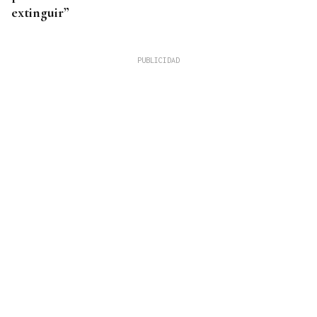
extinguir”
RESPUESTA DIPLOMÁTICA
❌ ✅ Encuesta| ¿Crees que España debe continuar
con los controles a los italianos?