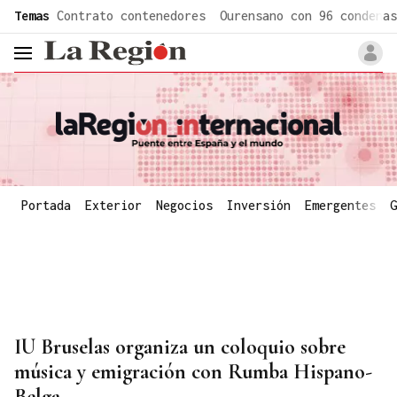
common.go-to-content
Temas
Contrato contenedores
Ourensano con 96 condenas
header.menu.open
Portada
Exterior
Negocios
Inversión
Emergentes
G
IU Bruselas organiza un coloquio sobre
música y emigración con Rumba Hispano-
Belga