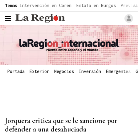
common.go-to-content
Temas
Intervención en Coren
Estafa en Burgos
Previsi
header.menu.open
Portada
Exterior
Negocios
Inversión
Emergentes
G
Jorquera critica que se le sancione por
defender a una desahuciada